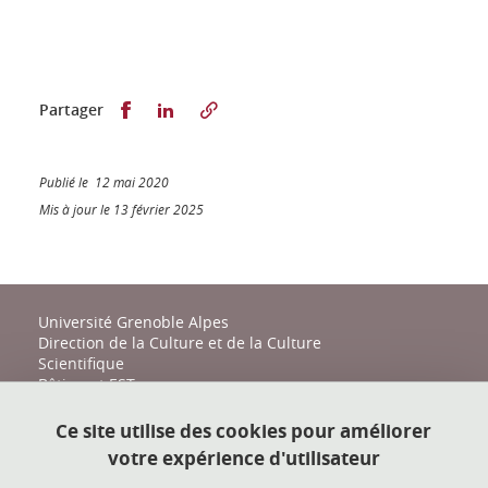
Partager sur Facebook
Partager sur LinkedIn
Partager
Publié le 12 mai 2020
Mis à jour le 13 février 2025
Université Grenoble Alpes
Direction de la Culture et de la Culture
Scientifique
Bâtiment EST
161 place du Torrent
38400 Saint-Martin-d'Hères
Ce site utilise des cookies pour améliorer
votre expérience d'utilisateur
action-culturelle@univ-grenoble-alpes.fr
04 57 04 11 20