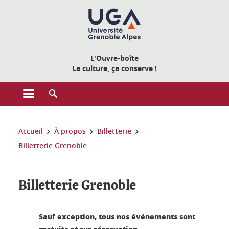
Gestion des cookies
L'Ouvre-boîte
La culture, ça conserve !
Ouvrir le menu principal
Ouvrir le moteur de recherche
Vous êtes ici :
Accueil
À propos
Billetterie
Billetterie Grenoble
Billetterie Grenoble
Sauf exception, tous nos événements sont