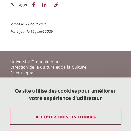
Partager sur Facebook
Partager sur LinkedIn
Partager
Publié le 27 août 2025
Mis à jour le 16 juillet 2026
Université Grenoble Alpes
Direction de la Culture et de la Culture
Scientifique
Bâtiment EST
161 place du Torrent
38400 Saint-Martin-d'Hères
Ce site utilise des cookies pour améliorer
votre expérience d'utilisateur
action-culturelle@univ-grenoble-alpes.fr
04 57 04 11 20
ACCEPTER TOUS LES COOKIES
Plan du site