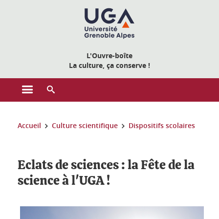
Gestion des cookies
L'Ouvre-boîte
La culture, ça conserve !
Ouvrir le menu principal
Ouvrir le moteur de recherche
Vous êtes ici :
Accueil
Culture scientifique
Dispositifs scolaires
Eclats de sciences : la Fête de la
science à l'UGA !