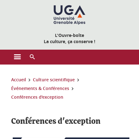
Gestion des cookies
L'Ouvre-boîte
La culture, ça conserve !
Ouvrir le menu principal
Ouvrir le moteur de recherche
Vous êtes ici :
Accueil
Culture scientifique
Événements & Conférences
Conférences d'exception
Conférences d'exception