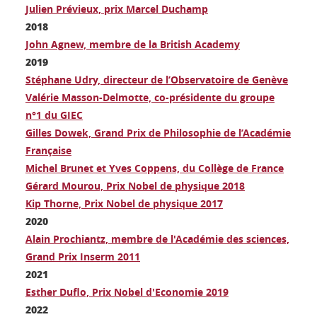
Julien Prévieux, prix Marcel Duchamp
2018
John Agnew, membre de la British Academy
2019
Stéphane Udry, directeur de l’Observatoire de Genève
Valérie Masson-Delmotte, co-présidente du groupe
n°1 du GIEC
Gilles Dowek, Grand Prix de Philosophie de l’Académie
Française
Michel Brunet et Yves Coppens, du Collège de France
Gérard Mourou, Prix Nobel de physique 2018
Kip Thorne, Prix Nobel de physique 2017
2020
Alain Prochiantz, membre de l'Académie des sciences,
Grand Prix Inserm 2011
2021
Esther Duflo, Prix Nobel d'Economie 2019
2022