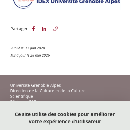
Partager sur Facebook
Partager sur LinkedIn
Partager
Publié le 17 juin 2020
Mis à jour le 28 mai 2026
Université Grenoble Alpes
Direction de la Culture et de la Culture
Scientifique
Bâtiment EST
161 place du Torrent
38400 Saint-Martin-d'Hères
Ce site utilise des cookies pour améliorer
votre expérience d'utilisateur
action-culturelle@univ-grenoble-alpes.fr
04 57 04 11 20