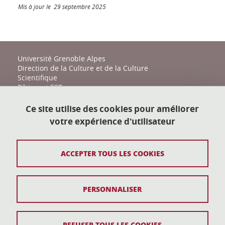
Mis à jour le 29 septembre 2025
Université Grenoble Alpes
Direction de la Culture et de la Culture
Scientifique
Bâtiment EST
161 place du Torrent
38400 Saint-Martin-d'Hères
Ce site utilise des cookies pour améliorer
votre expérience d'utilisateur
action-culturelle@univ-grenoble-alpes.fr
04 57 04 11 20
ACCEPTER TOUS LES COOKIES
Plan du site
PERSONNALISER
Mentions légales
Données personnelles
REFUSER TOUS LES COOKIES