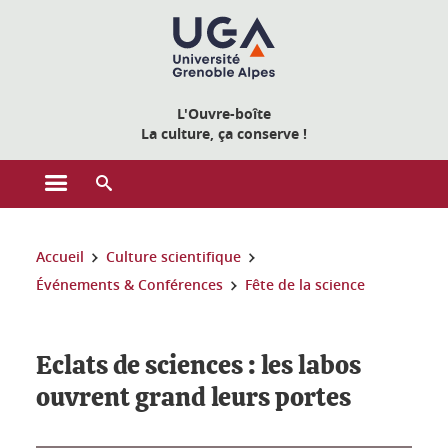
Gestion des cookies
L'Ouvre-boîte
La culture, ça conserve !
Ouvrir le menu principal
Ouvrir le moteur de recherche
Vous êtes ici :
Accueil
Culture scientifique
Événements & Conférences
Fête de la science
Eclats de sciences : les labos
ouvrent grand leurs portes