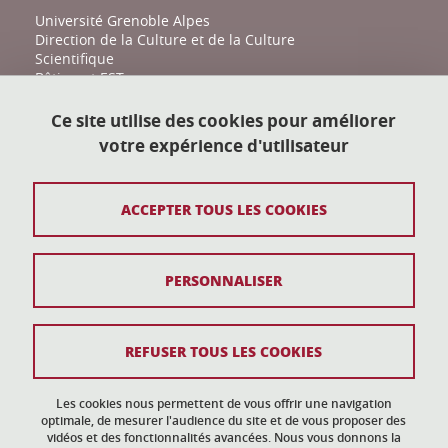
Université Grenoble Alpes
Direction de la Culture et de la Culture
Scientifique
Bâtiment EST
161 place du Torrent
38400 Saint-Martin-d'Hères
Ce site utilise des cookies pour améliorer
votre expérience d'utilisateur
action-culturelle@univ-grenoble-alpes.fr
04 57 04 11 20
ACCEPTER TOUS LES COOKIES
Plan du site
PERSONNALISER
Mentions légales
Données personnelles
REFUSER TOUS LES COOKIES
Crédits
Gestion des cookies
Les cookies nous permettent de vous offrir une navigation
optimale, de mesurer l'audience du site et de vous proposer des
vidéos et des fonctionnalités avancées. Nous vous donnons la
Accessibilité : non conforme