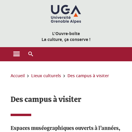
Gestion des cookies
L'Ouvre-boîte
La culture, ça conserve !
Ouvrir le menu principal
Ouvrir le moteur de recherche
Vous êtes ici :
Accueil
Lieux culturels
Des campus à visiter
Des campus à visiter
Espaces muséographiques ouverts à l’années,