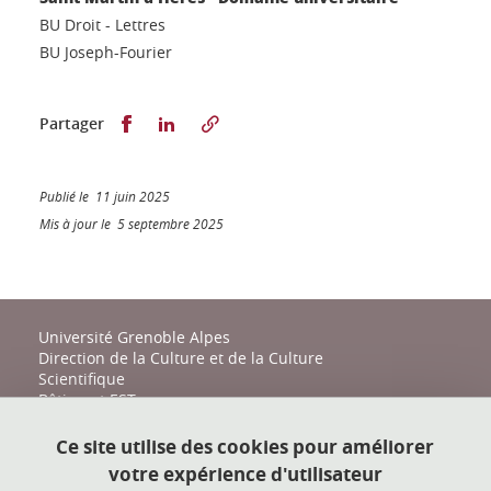
BU Droit - Lettres
BU Joseph-Fourier
Partager sur Facebook
Partager sur LinkedIn
Partager
Publié le 11 juin 2025
Mis à jour le 5 septembre 2025
Université Grenoble Alpes
Direction de la Culture et de la Culture
Scientifique
Bâtiment EST
161 place du Torrent
38400 Saint-Martin-d'Hères
Ce site utilise des cookies pour améliorer
votre expérience d'utilisateur
action-culturelle@univ-grenoble-alpes.fr