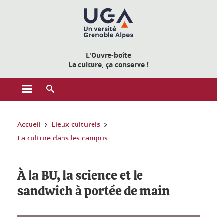
Gestion des cookies
L'Ouvre-boîte
La culture, ça conserve !
Ouvrir le menu principal
Ouvrir le moteur de recherche
Vous êtes ici :
Accueil
Lieux culturels
La culture dans les campus
À la BU, la science et le
sandwich à portée de main