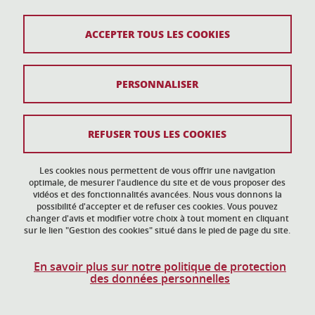
04 57 04 11 20
ACCEPTER TOUS LES COOKIES
Plan du site
PERSONNALISER
Mentions légales
Données personnelles
REFUSER TOUS LES COOKIES
Crédits
Gestion des cookies
Les cookies nous permettent de vous offrir une navigation
optimale, de mesurer l'audience du site et de vous proposer des
vidéos et des fonctionnalités avancées. Nous vous donnons la
Accessibilité : non conforme
possibilité d'accepter et de refuser ces cookies. Vous pouvez
changer d'avis et modifier votre choix à tout moment en cliquant
sur le lien "Gestion des cookies" situé dans le pied de page du site.
En savoir plus sur notre politique de protection
des données personnelles