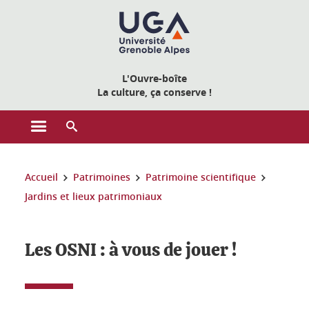
Gestion des cookies
L'Ouvre-boîte
La culture, ça conserve !
Ouvrir le menu principal
Ouvrir le moteur de recherche
Vous êtes ici :
Accueil
Patrimoines
Patrimoine scientifique
Jardins et lieux patrimoniaux
Les OSNI : à vous de jouer !