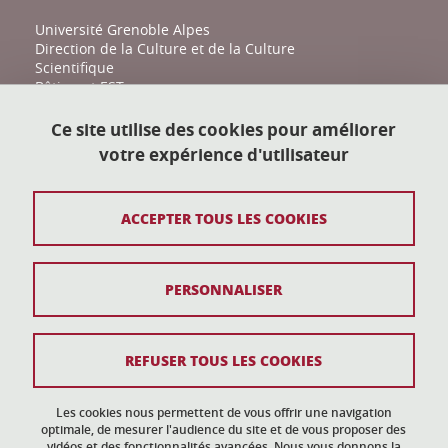
Université Grenoble Alpes
Direction de la Culture et de la Culture
Scientifique
Bâtiment EST
161 place du Torrent
38400 Saint-Martin-d'Hères
Ce site utilise des cookies pour améliorer
votre expérience d'utilisateur
action-culturelle@univ-grenoble-alpes.fr
04 57 04 11 20
ACCEPTER TOUS LES COOKIES
Plan du site
PERSONNALISER
Mentions légales
Données personnelles
REFUSER TOUS LES COOKIES
Crédits
Gestion des cookies
Les cookies nous permettent de vous offrir une navigation
optimale, de mesurer l'audience du site et de vous proposer des
vidéos et des fonctionnalités avancées. Nous vous donnons la