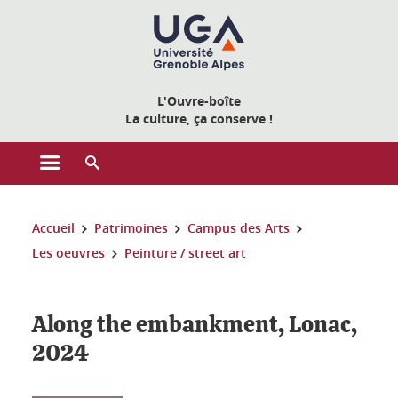
Gestion des cookies
L'Ouvre-boîte
La culture, ça conserve !
Ouvrir le menu principal
Ouvrir le moteur de recherche
Vous êtes ici :
Accueil
Patrimoines
Campus des Arts
Les oeuvres
Peinture / street art
Along the embankment, Lonac,
2024