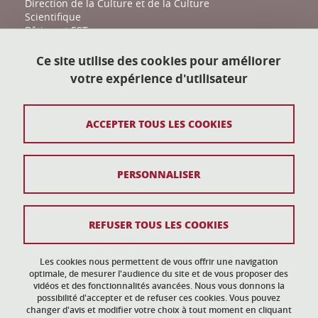
Direction de la Culture et de la Culture
Scientifique
Bâtiment EST
161 place du Torrent
38400 Saint-Martin-d'Hères
Ce site utilise des cookies pour améliorer
votre expérience d'utilisateur
action-culturelle@univ-grenoble-alpes.fr
04 57 04 11 20
ACCEPTER TOUS LES COOKIES
Plan du site
PERSONNALISER
Mentions légales
Données personnelles
REFUSER TOUS LES COOKIES
Crédits
Gestion des cookies
Les cookies nous permettent de vous offrir une navigation
optimale, de mesurer l'audience du site et de vous proposer des
vidéos et des fonctionnalités avancées. Nous vous donnons la
Accessibilité : non conforme
possibilité d'accepter et de refuser ces cookies. Vous pouvez
changer d'avis et modifier votre choix à tout moment en cliquant