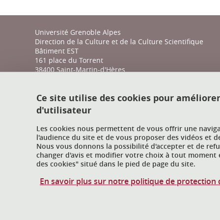
Université Grenoble Alpes
Direction de la Culture et de la Culture Scientifique
Bâtiment EST
161 place du Torrent
38400 Saint-Martin-d'Hères
action-culturelle@univ-grenoble-alpes.fr
Ce site utilise des cookies pour améliore
04 57 04 11 20
d'utilisateur
Les cookies nous permettent de vous offrir une navig
l'audience du site et de vous proposer des vidéos et d
Nous vous donnons la possibilité d'accepter et de ref
changer d'avis et modifier votre choix à tout moment e
des cookies" situé dans le pied de page du site.
En savoir plus sur notre politique de protectio