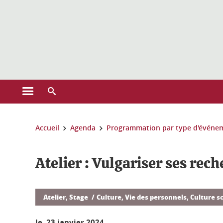
Gestion des cookies
Ouvrir le menu principal
Ouvrir le moteur de recherche
Vous êtes ici :
Accueil
Agenda
Programmation par type d'événe
Atelier : Vulgariser ses rec
Atelier, Stage
Culture, Vie des personnels, Culture s
le 23 janvier 2024