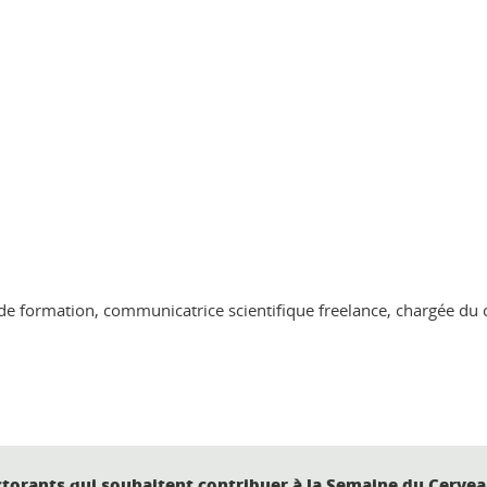
e de formation, communicatrice scientifique freelance, chargée du
ctorants qui souhaitent contribuer à la Semaine du Cervea