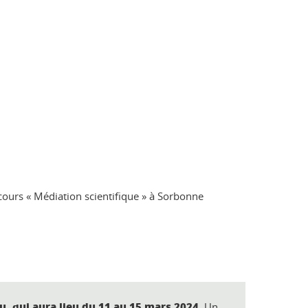
 cours « Médiation scientifique » à Sorbonne
u, qui aura lieu du 11 au 15 mars 2024.
Un