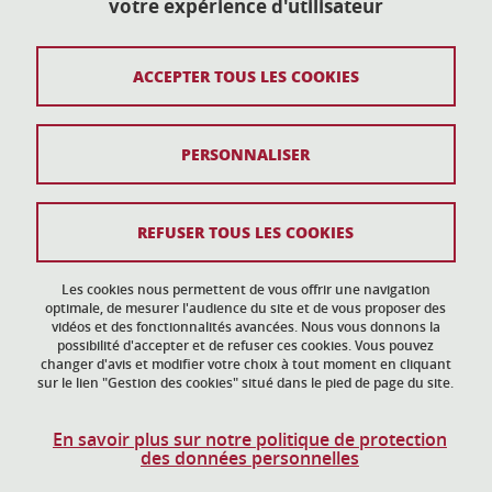
votre expérience d'utilisateur
action-culturelle@univ-grenoble-alpes.fr
04 57 04 11 20
ACCEPTER TOUS LES COOKIES
Plan du site
PERSONNALISER
Mentions légales
Données personnelles
REFUSER TOUS LES COOKIES
Crédits
Gestion des cookies
Les cookies nous permettent de vous offrir une navigation
optimale, de mesurer l'audience du site et de vous proposer des
vidéos et des fonctionnalités avancées. Nous vous donnons la
Accessibilité : non conforme
possibilité d'accepter et de refuser ces cookies. Vous pouvez
changer d'avis et modifier votre choix à tout moment en cliquant
sur le lien "Gestion des cookies" situé dans le pied de page du site.
En savoir plus sur notre politique de protection
des données personnelles