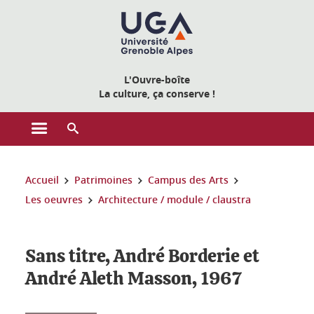
Gestion des cookies
L'Ouvre-boîte
La culture, ça conserve !
Ouvrir le menu principal
Ouvrir le moteur de recherche
Vous êtes ici :
Accueil
Patrimoines
Campus des Arts
Les oeuvres
Architecture / module / claustra
Sans titre, André Borderie et
André Aleth Masson, 1967