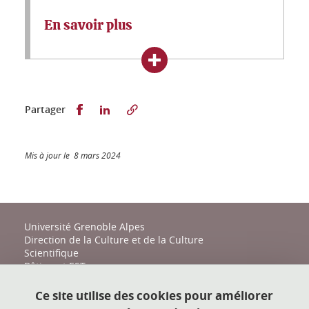
En savoir plus
Partager sur Facebook
Partager sur LinkedIn
Partager
Mis à jour le 8 mars 2024
Université Grenoble Alpes
Direction de la Culture et de la Culture
Scientifique
Bâtiment EST
161 place du Torrent
38400 Saint-Martin-d'Hères
Ce site utilise des cookies pour améliorer