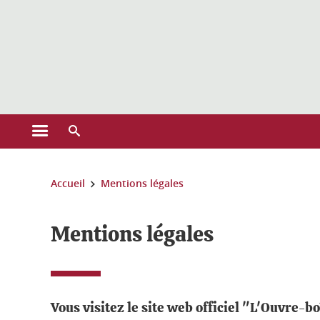
Gestion des cookies
Ouvrir le menu principal
Ouvrir le moteur de recherche
Vous êtes ici :
Accueil
Mentions légales
Mentions légales
Vous visitez le site web officiel "L'Ouvre-b