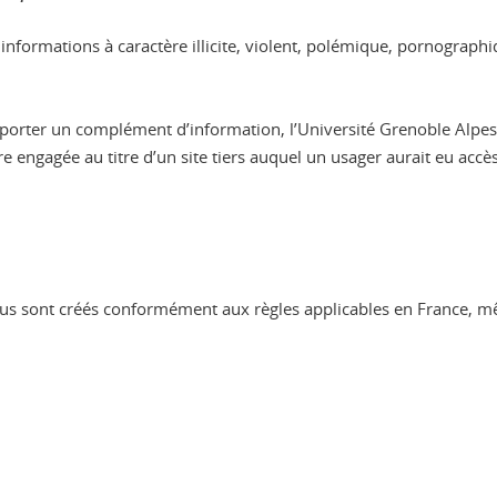
es informations à caractère illicite, violent, polémique, pornograp
 d’apporter un complément d’information, l’Université Grenoble Alpe
 engagée au titre d’un site tiers auquel un usager aurait eu accès
nus sont créés conformément aux règles applicables en France, même
ook
inkedIn