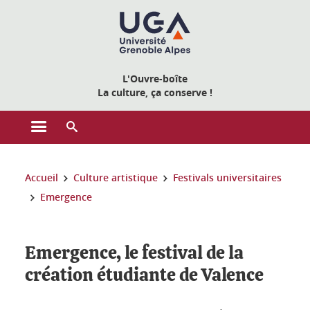
Gestion des cookies
L'Ouvre-boîte
La culture, ça conserve !
Ouvrir le menu principal
Ouvrir le moteur de recherche
Vous êtes ici :
Accueil
Culture artistique
Festivals universitaires
Emergence
Emergence, le festival de la
création étudiante de Valence