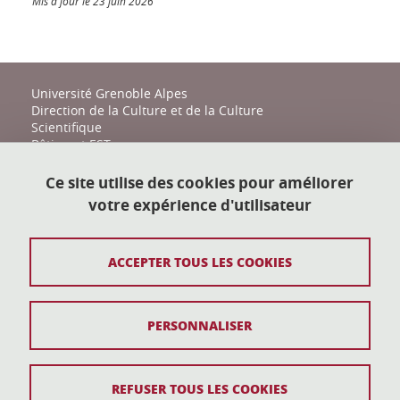
Mis à jour le 23 juin 2026
Université Grenoble Alpes
Direction de la Culture et de la Culture
Scientifique
Bâtiment EST
161 place du Torrent
38400 Saint-Martin-d'Hères
Ce site utilise des cookies pour améliorer
votre expérience d'utilisateur
action-culturelle@univ-grenoble-alpes.fr
04 57 04 11 20
ACCEPTER TOUS LES COOKIES
Plan du site
PERSONNALISER
Mentions légales
Données personnelles
REFUSER TOUS LES COOKIES
Crédits