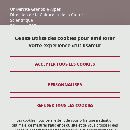
Université Grenoble Alpes
Direction de la Culture et de la Culture
Scientifique
Bâtiment EST
161 place du Torrent
38400 Saint-Martin-d'Hères
Ce site utilise des cookies pour améliorer
votre expérience d'utilisateur
action-culturelle@univ-grenoble-alpes.fr
04 57 04 11 20
ACCEPTER TOUS LES COOKIES
Plan du site
PERSONNALISER
Mentions légales
Données personnelles
REFUSER TOUS LES COOKIES
Crédits
Gestion des cookies
Les cookies nous permettent de vous offrir une navigation
optimale, de mesurer l'audience du site et de vous proposer des