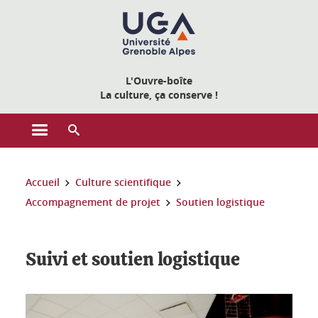
Gestion des cookies
L'Ouvre-boîte
La culture, ça conserve !
Ouvrir le menu principal
Ouvrir le moteur de recherche
Vous êtes ici :
Accueil
Culture scientifique
Accompagnement de projet
Soutien logistique
Suivi et soutien logistique