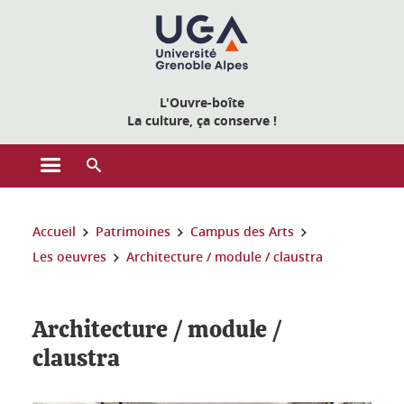
Gestion des cookies
L'Ouvre-boîte
La culture, ça conserve !
Ouvrir le menu principal
Ouvrir le moteur de recherche
Vous êtes ici :
Accueil
Patrimoines
Campus des Arts
Les oeuvres
Architecture / module / claustra
Architecture / module /
claustra