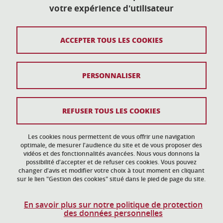
votre expérience d'utilisateur
action-culturelle@univ-grenoble-alpes.fr
04 57 04 11 20
ACCEPTER TOUS LES COOKIES
Plan du site
PERSONNALISER
Mentions légales
Données personnelles
REFUSER TOUS LES COOKIES
Crédits
Gestion des cookies
Les cookies nous permettent de vous offrir une navigation
optimale, de mesurer l'audience du site et de vous proposer des
vidéos et des fonctionnalités avancées. Nous vous donnons la
Accessibilité : non conforme
possibilité d'accepter et de refuser ces cookies. Vous pouvez
changer d'avis et modifier votre choix à tout moment en cliquant
sur le lien "Gestion des cookies" situé dans le pied de page du site.
En savoir plus sur notre politique de protection
des données personnelles