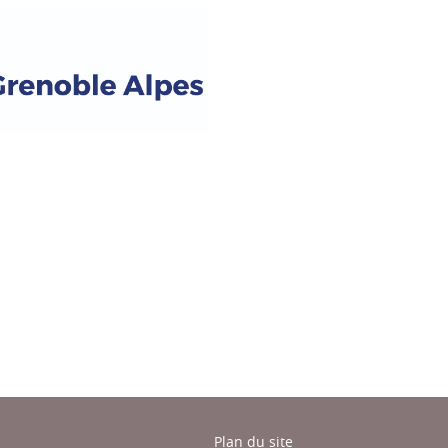
ook
inkedIn
Plan du site