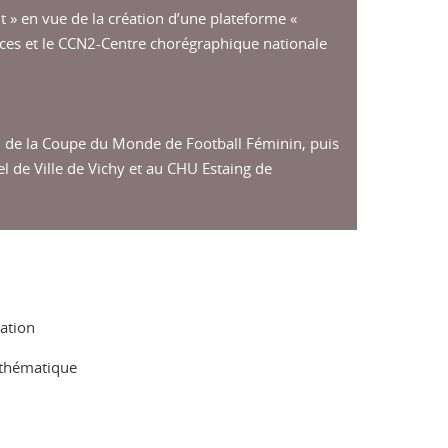
 » en vue de la création d’une plateforme «
ces et le CCN2-Centre chorégraphique nationale
on de la Coupe du Monde de Football Féminin, puis
l de Ville de Vichy et au CHU Estaing de
sation
mathématique