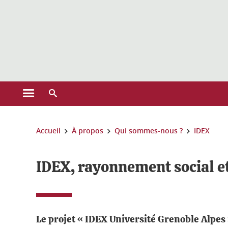
Gestion des cookies
Ouvrir le menu principal
Ouvrir le moteur de recherche
Vous êtes ici :
Accueil
À propos
Qui sommes-nous ?
IDEX
IDEX, rayonnement social et
Le projet « IDEX Université Grenoble Alpes