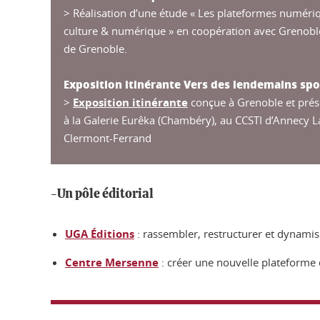
> Réalisation d’une étude « Les plateformes numériq
culture & numérique » en coopération avec Grenoble
de Grenoble.
Exposition itinérante Vers des lendemains spo
>
Exposition itinérante
conçue à Grenoble et prése
à la Galerie Eurêka (Chambéry), au CCSTI d’Annecy La
Clermont-Ferrand
-Un pôle éditorial
UGA Éditions
: rassembler, restructurer et dynamise
Centre Mersenne
: créer une nouvelle plateforme 