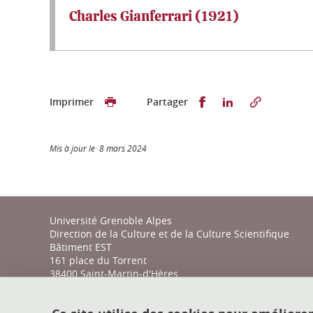
Charles Gianferrari (1921)
Partager sur Faceb
Partager sur L
Imprimer
Partager
Mis à jour le 8 mars 2024
Université Grenoble Alpes
Direction de la Culture et de la Culture Scientifique
Bâtiment EST
161 place du Torrent
38400 Saint-Martin-d'Hères
action-culturelle@univ-grenoble-alpes.fr