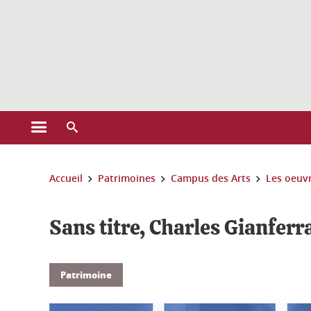
Gestion des cookies
Ouvrir le menu principal
Ouvrir le moteur de recherche
Vous êtes ici :
Accueil
Patrimoines
Campus des Arts
Les oeuv
Sans titre, Charles Gianferr
Patrimoine