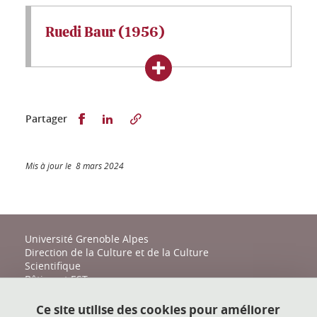
Ruedi Baur (1956)
Partager sur Facebook
Partager sur LinkedIn
Partager
Mis à jour le 8 mars 2024
Université Grenoble Alpes
Direction de la Culture et de la Culture
Scientifique
Bâtiment EST
161 place du Torrent
38400 Saint-Martin-d'Hères
Ce site utilise des cookies pour améliorer