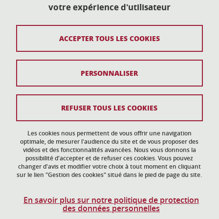
votre expérience d'utilisateur
action-culturelle@univ-grenoble-alpes.fr
04 57 04 11 20
ACCEPTER TOUS LES COOKIES
Plan du site
PERSONNALISER
Mentions légales
Données personnelles
REFUSER TOUS LES COOKIES
Crédits
Gestion des cookies
Les cookies nous permettent de vous offrir une navigation
optimale, de mesurer l'audience du site et de vous proposer des
vidéos et des fonctionnalités avancées. Nous vous donnons la
Accessibilité : non conforme
possibilité d'accepter et de refuser ces cookies. Vous pouvez
changer d'avis et modifier votre choix à tout moment en cliquant
sur le lien "Gestion des cookies" situé dans le pied de page du site.
En savoir plus sur notre politique de protection
des données personnelles