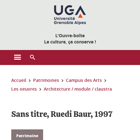
Gestion des cookies
L'Ouvre-boîte
La culture, ça conserve !
Ouvrir le menu principal
Ouvrir le moteur de recherche
Vous êtes ici :
Accueil
Patrimoines
Campus des Arts
Les oeuvres
Architecture / module / claustra
Sans titre, Ruedi Baur, 1997
Patrimoine