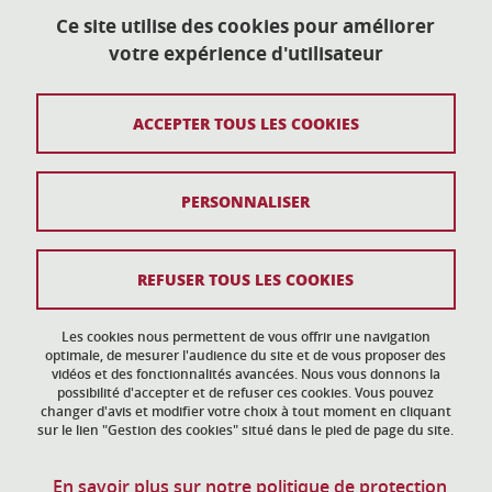
38400 Saint-Martin-d'Hères
Ce site utilise des cookies pour améliorer
votre expérience d'utilisateur
action-culturelle@univ-grenoble-alpes.fr
04 57 04 11 20
ACCEPTER TOUS LES COOKIES
Plan du site
PERSONNALISER
Mentions légales
Données personnelles
REFUSER TOUS LES COOKIES
Crédits
Gestion des cookies
Les cookies nous permettent de vous offrir une navigation
optimale, de mesurer l'audience du site et de vous proposer des
vidéos et des fonctionnalités avancées. Nous vous donnons la
Accessibilité : non conforme
possibilité d'accepter et de refuser ces cookies. Vous pouvez
changer d'avis et modifier votre choix à tout moment en cliquant
sur le lien "Gestion des cookies" situé dans le pied de page du site.
En savoir plus sur notre politique de protection