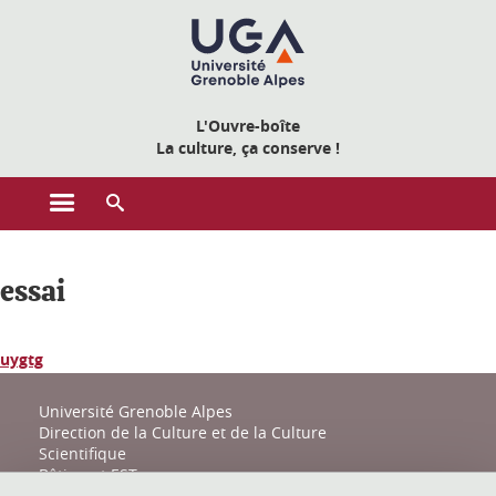
Gestion des cookies
L'Ouvre-boîte
La culture, ça conserve !
Ouvrir le menu principal
Ouvrir le moteur de recherche
essai
uygtg
Université Grenoble Alpes
Direction de la Culture et de la Culture
Scientifique
Bâtiment EST
161 place du Torrent