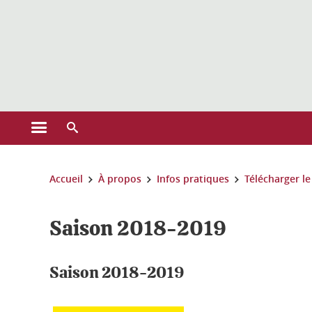
Gestion des cookies
Ouvrir le menu principal
Ouvrir le moteur de recherche
Vous êtes ici :
Accueil
À propos
Infos pratiques
Télécharger l
Saison 2018-2019
Saison 2018-2019