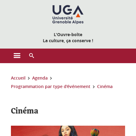
Gestion des cookies
L'Ouvre-boîte
La culture, ça conserve !
Ouvrir le menu principal
Ouvrir le moteur de recherche
Vous êtes ici :
Accueil
Agenda
Programmation par type d'événement
Cinéma
Cinéma