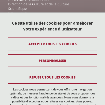
Direction de la Culture et de la Culture
Scientifique
Bâtiment EST
161 place du Torrent
38400 Saint-Martin-d'Hères
Ce site utilise des cookies pour améliorer
votre expérience d'utilisateur
action-culturelle@univ-grenoble-alpes.fr
04 57 04 11 20
ACCEPTER TOUS LES COOKIES
Plan du site
PERSONNALISER
Mentions légales
Données personnelles
REFUSER TOUS LES COOKIES
Crédits
Gestion des cookies
Les cookies nous permettent de vous offrir une navigation
optimale, de mesurer l'audience du site et de vous proposer des
vidéos et des fonctionnalités avancées. Nous vous donnons la
Accessibilité : non conforme
possibilité d'accepter et de refuser ces cookies. Vous pouvez