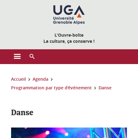
Gestion des cookies
L'Ouvre-boîte
La culture, ça conserve !
Ouvrir le menu principal
Ouvrir le moteur de recherche
Vous êtes ici :
Accueil
Agenda
Programmation par type d'événement
Danse
Danse