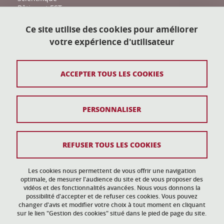
Bâtiment EST
161 place du Torrent
38400 Saint-Martin-d'Hères
Ce site utilise des cookies pour améliorer
votre expérience d'utilisateur
action-culturelle@univ-grenoble-alpes.fr
04 57 04 11 20
ACCEPTER TOUS LES COOKIES
Plan du site
PERSONNALISER
Mentions légales
Données personnelles
REFUSER TOUS LES COOKIES
Crédits
Gestion des cookies
Les cookies nous permettent de vous offrir une navigation
optimale, de mesurer l'audience du site et de vous proposer des
vidéos et des fonctionnalités avancées. Nous vous donnons la
Accessibilité : non conforme
possibilité d'accepter et de refuser ces cookies. Vous pouvez
changer d'avis et modifier votre choix à tout moment en cliquant
sur le lien "Gestion des cookies" situé dans le pied de page du site.