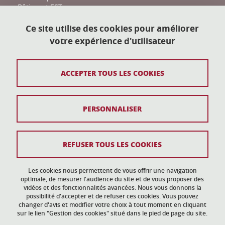
Bâtiment EST
161 place du Torrent
38400 Saint-Martin-d'Hères
Ce site utilise des cookies pour améliorer
votre expérience d'utilisateur
action-culturelle@univ-grenoble-alpes.fr
04 57 04 11 20
ACCEPTER TOUS LES COOKIES
Plan du site
PERSONNALISER
Mentions légales
Données personnelles
REFUSER TOUS LES COOKIES
Crédits
Gestion des cookies
Les cookies nous permettent de vous offrir une navigation
optimale, de mesurer l'audience du site et de vous proposer des
vidéos et des fonctionnalités avancées. Nous vous donnons la
Accessibilité : non conforme
possibilité d'accepter et de refuser ces cookies. Vous pouvez
changer d'avis et modifier votre choix à tout moment en cliquant
sur le lien "Gestion des cookies" situé dans le pied de page du site.