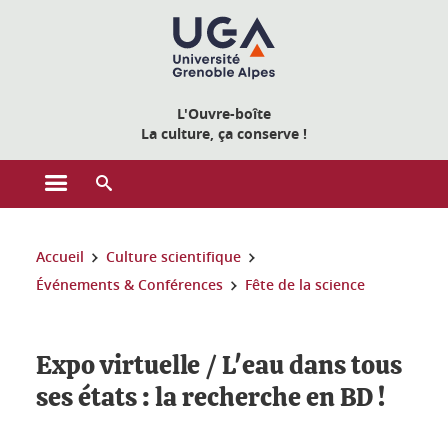
Gestion des cookies
L'Ouvre-boîte
La culture, ça conserve !
Ouvrir le menu principal
Ouvrir le moteur de recherche
Vous êtes ici :
Accueil
Culture scientifique
Événements & Conférences
Fête de la science
Expo virtuelle / L'eau dans tous
ses états : la recherche en BD !