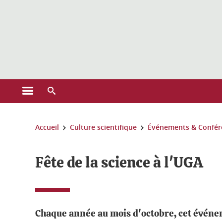
Gestion des cookies
Ouvrir le menu principal
Ouvrir le moteur de recherche
Vous êtes ici :
Accueil
Culture scientifique
Événements & Confér
Fête de la science à l'UGA
Chaque année au mois d'octobre, cet événeme