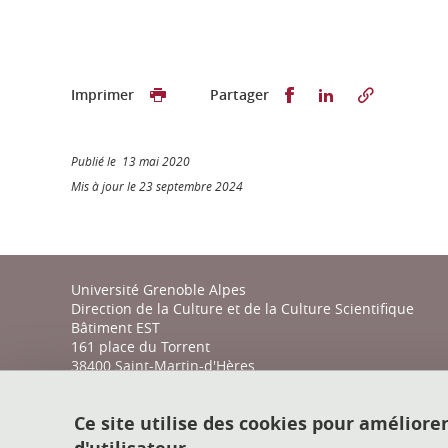
Partager sur Faceb
Partager sur L
Imprimer
Partager
Publié le 13 mai 2020
Mis à jour le 23 septembre 2024
Université Grenoble Alpes
Direction de la Culture et de la Culture Scientifique
Bâtiment EST
161 place du Torrent
38400 Saint-Martin-d'Hères
action-culturelle@univ-grenoble-alpes.fr
Ce site utilise des cookies pour améliore
04 57 04 11 20