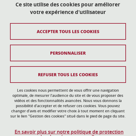
38400 Saint-Martin-d'Hères
Ce site utilise des cookies pour améliorer
votre expérience d'utilisateur
action-culturelle@univ-grenoble-alpes.fr
04 57 04 11 20
ACCEPTER TOUS LES COOKIES
Plan du site
PERSONNALISER
Mentions légales
Données personnelles
REFUSER TOUS LES COOKIES
Crédits
Gestion des cookies
Les cookies nous permettent de vous offrir une navigation
optimale, de mesurer l'audience du site et de vous proposer des
vidéos et des fonctionnalités avancées. Nous vous donnons la
Accessibilité : non conforme
possibilité d'accepter et de refuser ces cookies. Vous pouvez
changer d'avis et modifier votre choix à tout moment en cliquant
sur le lien "Gestion des cookies" situé dans le pied de page du site.
En savoir plus sur notre politique de protection