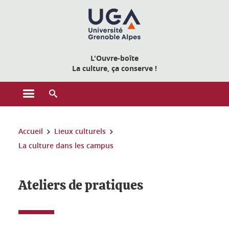
Gestion des cookies
L'Ouvre-boîte
La culture, ça conserve !
Ouvrir le menu principal
Ouvrir le moteur de recherche
Vous êtes ici :
Accueil
Lieux culturels
La culture dans les campus
Ateliers de pratiques