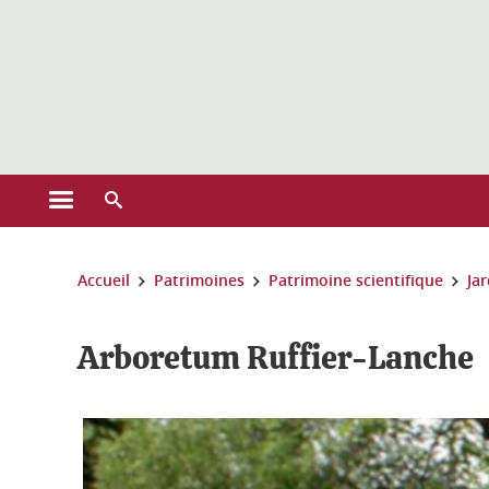
Gestion des cookies
Ouvrir le menu principal
Ouvrir le moteur de recherche
Vous êtes ici :
Accueil
Patrimoines
Patrimoine scientifique
Ja
Arboretum Ruffier-Lanche