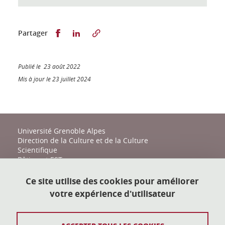
Partager sur Facebook
Partager sur LinkedIn
Partager
Publié le 23 août 2022
Mis à jour le 23 juillet 2024
Université Grenoble Alpes
Direction de la Culture et de la Culture
Scientifique
Bâtiment EST
161 place du Torrent
38400 Saint-Martin-d'Hères
Ce site utilise des cookies pour améliorer
votre expérience d'utilisateur
action-culturelle@univ-grenoble-alpes.fr
04 57 04 11 20