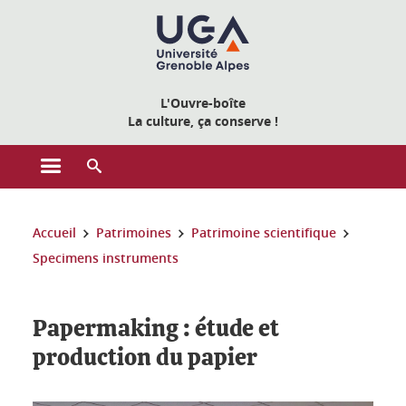
Gestion des cookies
L'Ouvre-boîte
La culture, ça conserve !
Ouvrir le menu principal
Ouvrir le moteur de recherche
Vous êtes ici :
Accueil
Patrimoines
Patrimoine scientifique
Specimens instruments
Papermaking : étude et
production du papier