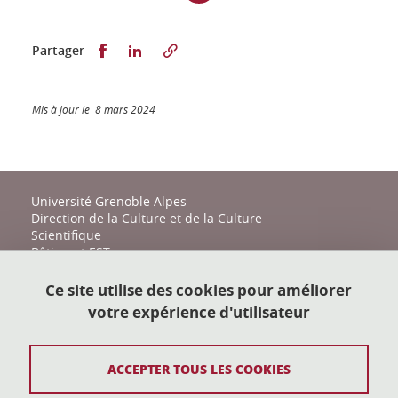
Partager sur Facebook
Partager sur LinkedIn
Partager
Mis à jour le 8 mars 2024
Université Grenoble Alpes
Direction de la Culture et de la Culture
Scientifique
Bâtiment EST
161 place du Torrent
38400 Saint-Martin-d'Hères
Ce site utilise des cookies pour améliorer
votre expérience d'utilisateur
action-culturelle@univ-grenoble-alpes.fr
04 57 04 11 20
ACCEPTER TOUS LES COOKIES
Plan du site