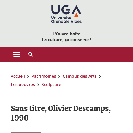
Gestion des cookies
L'Ouvre-boîte
La culture, ça conserve !
Ouvrir le menu principal
Ouvrir le moteur de recherche
Vous êtes ici :
Accueil
Patrimoines
Campus des Arts
Les oeuvres
Sculpture
Sans titre, Olivier Descamps,
1990