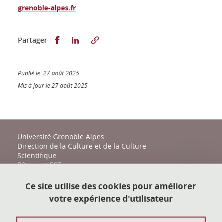
grenoble-alpes.fr
Partager sur Facebook
Partager sur LinkedIn
Partager
Publié le 27 août 2025
Mis à jour le 27 août 2025
Université Grenoble Alpes
Direction de la Culture et de la Culture
Scientifique
Bâtiment EST
161 place du Torrent
38400 Saint-Martin-d'Hères
Ce site utilise des cookies pour améliorer
votre expérience d'utilisateur
action-culturelle@univ-grenoble-alpes.fr
04 57 04 11 20