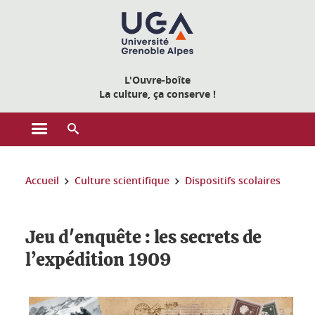
Gestion des cookies
L'Ouvre-boîte
La culture, ça conserve !
Ouvrir le menu principal
Ouvrir le moteur de recherche
Vous êtes ici :
Accueil
Culture scientifique
Dispositifs scolaires
Jeu d'enquête : les secrets de
l’expédition 1909