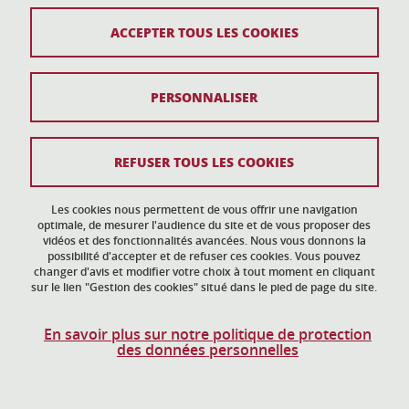
161 place du Torrent
38400 Saint-Martin-d'Hères
ACCEPTER TOUS LES COOKIES
action-culturelle@univ-grenoble-alpes.fr
04 57 04 11 20
PERSONNALISER
Plan du site
REFUSER TOUS LES COOKIES
Mentions légales
Les cookies nous permettent de vous offrir une navigation
Données personnelles
optimale, de mesurer l'audience du site et de vous proposer des
vidéos et des fonctionnalités avancées. Nous vous donnons la
Crédits
possibilité d'accepter et de refuser ces cookies. Vous pouvez
changer d'avis et modifier votre choix à tout moment en cliquant
sur le lien "Gestion des cookies" situé dans le pied de page du site.
Gestion des cookies
Accessibilité : non conforme
En savoir plus sur notre politique de protection
des données personnelles