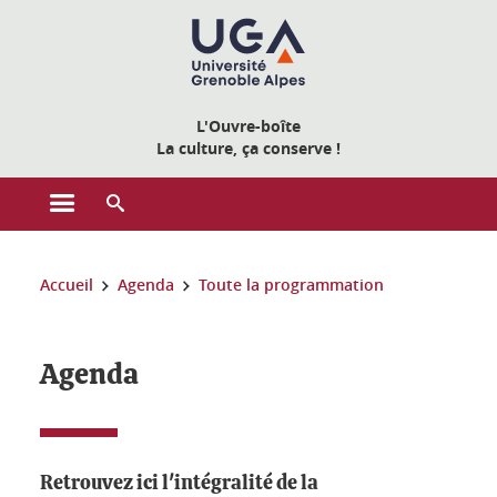
Gestion des cookies
L'Ouvre-boîte
La culture, ça conserve !
Ouvrir le menu principal
Ouvrir le moteur de recherche
Vous êtes ici :
Accueil
Agenda
Toute la programmation
Agenda
Retrouvez ici l'intégralité de la