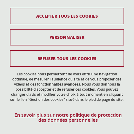
04 57 04 11 20
ACCEPTER TOUS LES COOKIES
Plan du site
PERSONNALISER
Mentions légales
Données personnelles
REFUSER TOUS LES COOKIES
Crédits
Gestion des cookies
Les cookies nous permettent de vous offrir une navigation
optimale, de mesurer l'audience du site et de vous proposer des
vidéos et des fonctionnalités avancées. Nous vous donnons la
Accessibilité : non conforme
possibilité d'accepter et de refuser ces cookies. Vous pouvez
changer d'avis et modifier votre choix à tout moment en cliquant
sur le lien "Gestion des cookies" situé dans le pied de page du site.
En savoir plus sur notre politique de protection
des données personnelles